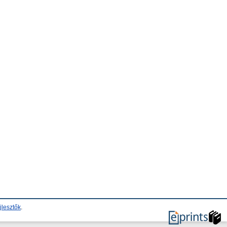
jlesztők
.