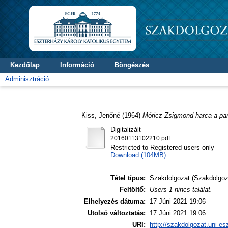
Kezdőlap
Információ
Böngészés
Adminisztráció
Kiss, Jenőné
(1964)
Móricz Zsigmond harca a par
Digitalizált
20160113102210.pdf
Restricted to Registered users only
Download (104MB)
Tétel típus:
Szakdolgozat (Szakdolgoz
Feltöltő:
Users 1 nincs találat.
Elhelyezés dátuma:
17 Júni 2021 19:06
Utolsó változtatás:
17 Júni 2021 19:06
URI:
http://szakdolgozat.uni-es