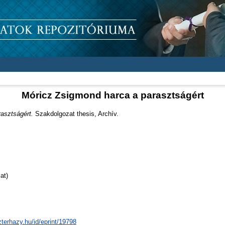
Móricz Zsigmond harca a parasztságért
asztságért.
Szakdolgozat thesis, Archív.
at)
zterhazy.hu/id/eprint/19798