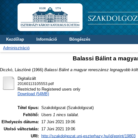
Kezdőlap
Információ
Böngészés
Adminisztráció
Balassi Bálint a magya
Diczkó, Lászlóné
(1966)
Balassi Bálint a magyar reneszánsz legnagyobb költ
Digitalizált
20160113105553.pdf
Restricted to Registered users only
Download (54MB)
Tétel típus:
Szakdolgozat (Szakdolgozat)
Feltöltő:
Users 1 nincs találat.
Elhelyezés dátuma:
17 Júni 2021 19:06
Utolsó változtatás:
17 Júni 2021 19:06
URI:
http://szakdolgozat.uni-eszterhazy.hu/id/eprint/19803