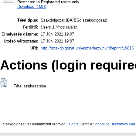
Restricted to Registered users only
Download (1MB)
Tétel típus:
Szakdolgozat (BA/BSc szakdolgozat)
Feltöltő:
Users 1 nincs találat.
Elhelyezés dátuma:
17 Júni 2021 19:07
Utolsó változtatás:
17 Júni 2021 19:07
URI:
http://szakdolgozat.uni-eszterhazy.hu/id/eprint/19815
Actions (login require
Tétel szekesztése
Szakdolgozat, az alkalamzott szoftver:
EPrints 3
amit a
School of Electronics an