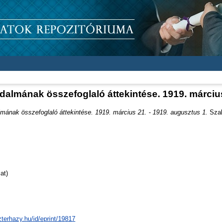
almának összefoglaló áttekintése. 1919. március
mának összefoglaló áttekintése. 1919. március 21. - 1919. augusztus 1.
Szak
at)
zterhazy.hu/id/eprint/19817