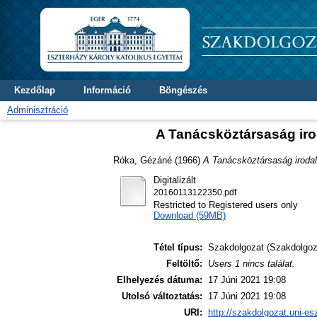
Kezdőlap
Információ
Böngészés
Adminisztráció
A Tanácsköztársaság irod
Róka, Gézáné
(1966)
A Tanácsköztársaság irodal
Digitalizált
20160113122350.pdf
Restricted to Registered users only
Download (59MB)
Tétel típus:
Szakdolgozat (Szakdolgoz
Feltöltő:
Users 1 nincs találat.
Elhelyezés dátuma:
17 Júni 2021 19:08
Utolsó változtatás:
17 Júni 2021 19:08
URI:
http://szakdolgozat.uni-es