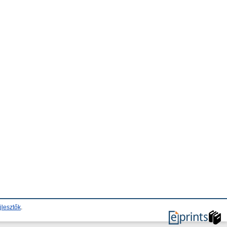
jlesztők
.