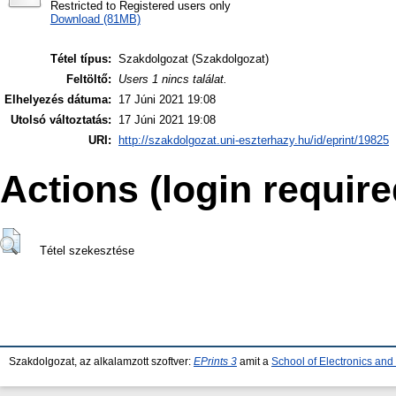
Restricted to Registered users only
Download (81MB)
Tétel típus:
Szakdolgozat (Szakdolgozat)
Feltöltő:
Users 1 nincs találat.
Elhelyezés dátuma:
17 Júni 2021 19:08
Utolsó változtatás:
17 Júni 2021 19:08
URI:
http://szakdolgozat.uni-eszterhazy.hu/id/eprint/19825
Actions (login require
Tétel szekesztése
Szakdolgozat, az alkalamzott szoftver:
EPrints 3
amit a
School of Electronics an