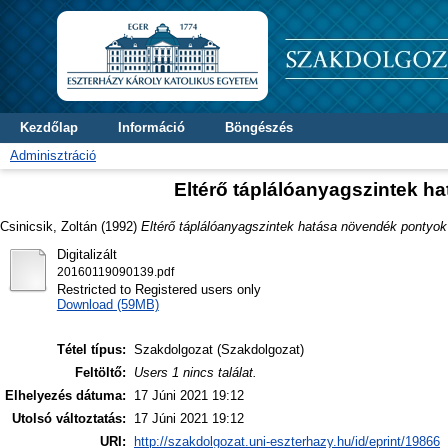
Kezdőlap
Információ
Böngészés
Adminisztráció
Eltérő táplálóanyagszintek 
Csinicsik, Zoltán
(1992)
Eltérő táplálóanyagszintek hatása növendék pontyok
Digitalizált
20160119090139.pdf
Restricted to Registered users only
Download (59MB)
Tétel típus:
Szakdolgozat (Szakdolgozat)
Feltöltő:
Users 1 nincs találat.
Elhelyezés dátuma:
17 Júni 2021 19:12
Utolsó változtatás:
17 Júni 2021 19:12
URI:
http://szakdolgozat.uni-eszterhazy.hu/id/eprint/19866