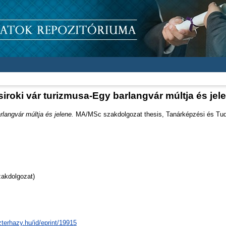
siroki vár turizmusa-Egy barlangvár múltja és jel
rlangvár múltja és jelene.
MA/MSc szakdolgozat thesis, Tanárképzési és Tudá
akdolgozat)
zterhazy.hu/id/eprint/19915