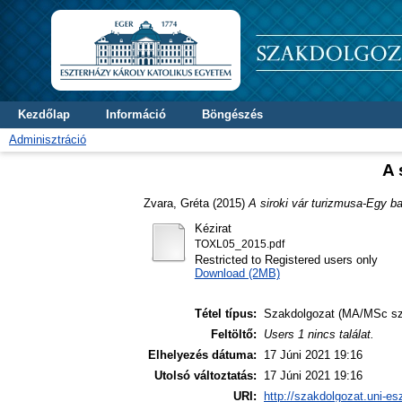
Kezdőlap
Információ
Böngészés
Adminisztráció
A 
Zvara, Gréta
(2015)
A siroki vár turizmusa-Egy ba
Kézirat
TOXL05_2015.pdf
Restricted to Registered users only
Download (2MB)
Tétel típus:
Szakdolgozat (MA/MSc sz
Feltöltő:
Users 1 nincs találat.
Elhelyezés dátuma:
17 Júni 2021 19:16
Utolsó változtatás:
17 Júni 2021 19:16
URI:
http://szakdolgozat.uni-es