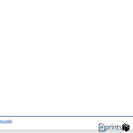
jlesztők
.