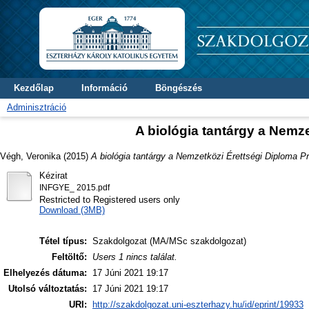
Kezdőlap
Információ
Böngészés
Adminisztráció
A biológia tantárgy a Nemz
Végh, Veronika
(2015)
A biológia tantárgy a Nemzetközi Érettségi Diploma 
Kézirat
INFGYE_ 2015.pdf
Restricted to Registered users only
Download (3MB)
Tétel típus:
Szakdolgozat (MA/MSc szakdolgozat)
Feltöltő:
Users 1 nincs találat.
Elhelyezés dátuma:
17 Júni 2021 19:17
Utolsó változtatás:
17 Júni 2021 19:17
URI:
http://szakdolgozat.uni-eszterhazy.hu/id/eprint/19933