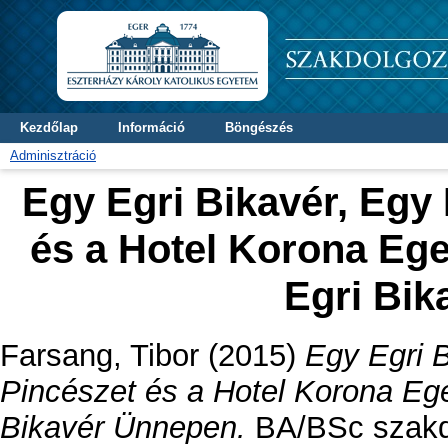
Kezdőlap
Információ
Böngészés
Adminisztráció
Egy Egri Bikavér, Egy 
és a Hotel Korona Eger
Egri Bi
Farsang, Tibor
(2015)
Egy Egri B
Pincészet és a Hotel Korona Eger
Bikavér Ünnepen.
BA/BSc szakdo