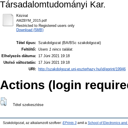
Társadalomtudományi Kar.
Kézirat
AMZBYM_2015.pdf
Restricted to Registered users only
Download (5MB)
Tétel típus:
Szakdolgozat (BA/BSc szakdolgozat)
Feltöltő:
Users 1 nincs találat.
Elhelyezés dátuma:
17 Júni 2021 19:18
Utolsó változtatás:
17 Júni 2021 19:18
URI:
http://szakdolgozat.uni-eszterhazy.hu/id/eprint/19946
Actions (login require
Tétel szekesztése
Szakdolgozat, az alkalamzott szoftver:
EPrints 3
amit a
School of Electronics an