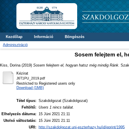
Kezdőlap
Információ
Böngészés
Adminisztráció
Sosem felejtem el, 
Kiss, Dorina
(2019)
Sosem felejtem el, hogyan hatsz még mindig Ránk.
Szakd
Kézirat
J6T1PU_2019.pdf
Restricted to Registered users only
Download (1MB)
Tétel típus:
Szakdolgozat (Szakdolgozat)
Feltöltő:
Users 1 nincs találat.
Elhelyezés dátuma:
15 Júni 2021 21:11
Utolsó változtatás:
15 Júni 2021 21:11
URI:
http://szakdolgozat.uni-eszterhazy.hu/id/eprint/1995