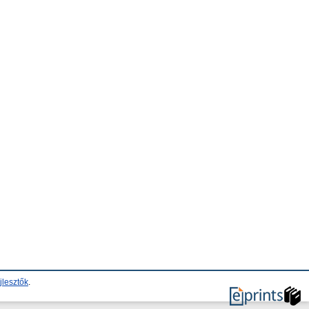
jlesztők
.