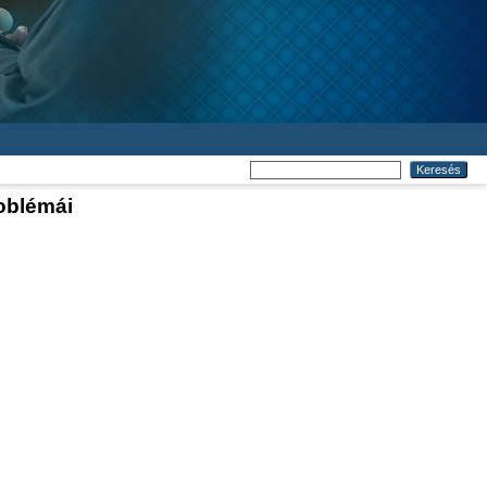
oblémái