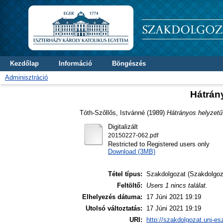
Kezdőlap
Információ
Böngészés
Adminisztráció
Hátrán
Tóth-Szőllős, Istvánné
(1989)
Hátrányos helyzetű
Digitalizált
20150227-062.pdf
Restricted to Registered users only
Download (3MB)
Tétel típus:
Szakdolgozat (Szakdolgoz
Feltöltő:
Users 1 nincs találat.
Elhelyezés dátuma:
17 Júni 2021 19:19
Utolsó változtatás:
17 Júni 2021 19:19
URI:
http://szakdolgozat.uni-es