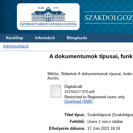
Kezdőlap
Információ
Böngészés
Adminisztráció
A dokumentumok típusai, funkc
Miklós, Róbertné
A dokumentumok típusai, funkci
Archív.
Digitalizált
20150227-070.pdf
Restricted to Registered users only
Download (5MB)
Tétel típus:
Szakdolgozat (Szakdolgoz
Feltöltő:
Users 1 nincs találat.
Elhelyezés dátuma:
17 Júni 2021 19:19