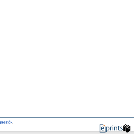
jlesztők
.