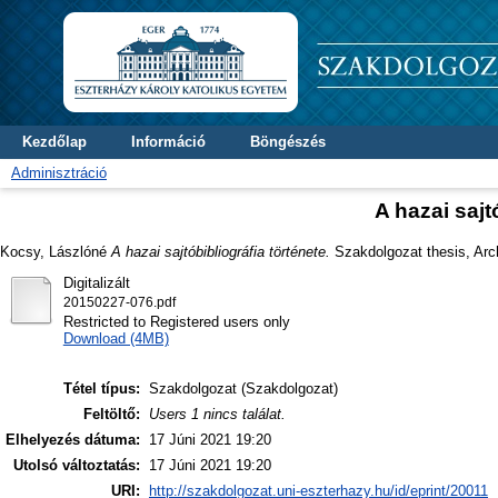
Kezdőlap
Információ
Böngészés
Adminisztráció
A hazai sajt
Kocsy, Lászlóné
A hazai sajtóbibliográfia története.
Szakdolgozat thesis, Arc
Digitalizált
20150227-076.pdf
Restricted to Registered users only
Download (4MB)
Tétel típus:
Szakdolgozat (Szakdolgozat)
Feltöltő:
Users 1 nincs találat.
Elhelyezés dátuma:
17 Júni 2021 19:20
Utolsó változtatás:
17 Júni 2021 19:20
URI:
http://szakdolgozat.uni-eszterhazy.hu/id/eprint/20011