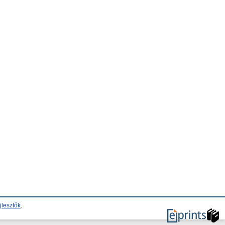
jlesztők
.