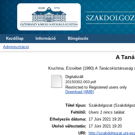
Kezdőlap
Információ
Böngészés
Adminisztráció
A Taná
Kruchina, Erzsébet
(1980)
A Tanácsköztársaság sa
Digitalizált
20150302-003.pdf
Restricted to Registered users only
Download (4MB)
Tétel típus:
Szakdolgozat (Szakdolgoz
Feltöltő:
Users 1 nincs találat.
Elhelyezés dátuma:
17 Júni 2021 19:20
Utolsó változtatás:
17 Júni 2021 19:20
URI:
http://szakdolgozat.uni-es