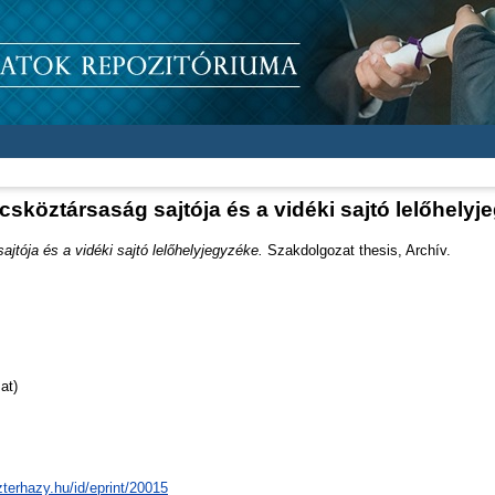
csköztársaság sajtója és a vidéki sajtó lelőhelyj
jtója és a vidéki sajtó lelőhelyjegyzéke.
Szakdolgozat thesis, Archív.
at)
zterhazy.hu/id/eprint/20015