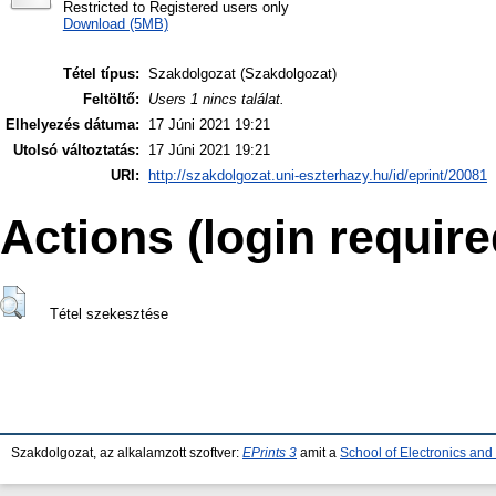
Restricted to Registered users only
Download (5MB)
Tétel típus:
Szakdolgozat (Szakdolgozat)
Feltöltő:
Users 1 nincs találat.
Elhelyezés dátuma:
17 Júni 2021 19:21
Utolsó változtatás:
17 Júni 2021 19:21
URI:
http://szakdolgozat.uni-eszterhazy.hu/id/eprint/20081
Actions (login require
Tétel szekesztése
Szakdolgozat, az alkalamzott szoftver:
EPrints 3
amit a
School of Electronics an