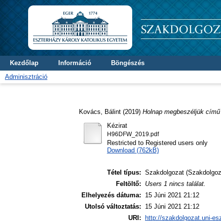
Kezdőlap
Információ
Böngészés
Adminisztráció
Kovács, Bálint
(2019)
Holnap megbeszéljük című 
Kézirat
H96DFW_2019.pdf
Restricted to Registered users only
Download (762kB)
Tétel típus:
Szakdolgozat (Szakdolgoz
Feltöltő:
Users 1 nincs találat.
Elhelyezés dátuma:
15 Júni 2021 21:12
Utolsó változtatás:
15 Júni 2021 21:12
URI:
http://szakdolgozat.uni-es