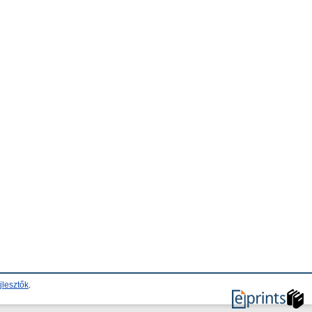
jlesztők
.