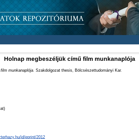
Holnap megbeszéljük című film munkanaplója
film munkanaplója.
Szakdolgozat thesis, Bölcsészettudományi Kar.
at)
zterhazy.hu/id/eprint/2012