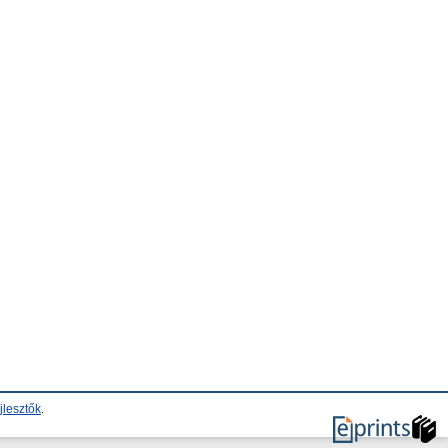
jlesztők
.