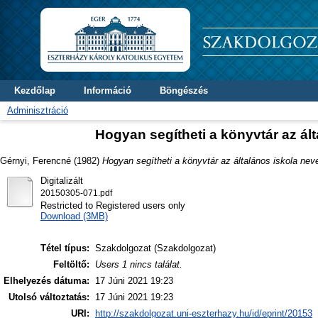
Kezdőlap
Információ
Böngészés
Adminisztráció
Hogyan segítheti a könyvtár az ált
Gérnyi, Ferencné
(1982)
Hogyan segítheti a könyvtár az általános iskola neve
Digitalizált
20150305-071.pdf
Restricted to Registered users only
Download (3MB)
Tétel típus:
Szakdolgozat (Szakdolgozat)
Feltöltő:
Users 1 nincs találat.
Elhelyezés dátuma:
17 Júni 2021 19:23
Utolsó változtatás:
17 Júni 2021 19:23
URI:
http://szakdolgozat.uni-eszterhazy.hu/id/eprint/20153