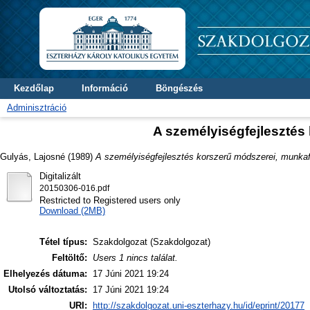
Kezdőlap
Információ
Böngészés
Adminisztráció
A személyiségfejlesztés
Gulyás, Lajosné
(1989)
A személyiségfejlesztés korszerű módszerei, munkaf
Digitalizált
20150306-016.pdf
Restricted to Registered users only
Download (2MB)
Tétel típus:
Szakdolgozat (Szakdolgozat)
Feltöltő:
Users 1 nincs találat.
Elhelyezés dátuma:
17 Júni 2021 19:24
Utolsó változtatás:
17 Júni 2021 19:24
URI:
http://szakdolgozat.uni-eszterhazy.hu/id/eprint/20177