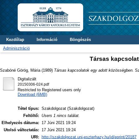
Kezdőlap
Információ
Böngészés
Adminisztráció
Társas kapcsola
Szabóné Görög, Mária
(1989)
Társas kapcsolatok egy adott közösségben.
Sz
Digitalizált
20150306-024.pdf
Restricted to Registered users only
Download (6MB)
Tétel típus:
Szakdolgozat (Szakdolgozat)
Feltöltő:
Users 1 nincs találat.
Elhelyezés dátuma:
17 Júni 2021 19:24
Utolsó változtatás:
17 Júni 2021 19:24
URI:
http://szakdolgozat.uni-eszterhazy.hu/id/eprint/20187