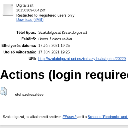
Digitalizált
20150309-004.pdf
Restricted to Registered users only
Download (8MB)
Tétel típus:
Szakdolgozat (Szakdolgozat)
Feltöltő:
Users 1 nincs találat.
Elhelyezés dátuma:
17 Júni 2021 19:25
Utolsó változtatás:
17 Júni 2021 19:25
URI:
http://szakdolgozat.uni-eszterhazy.hu/id/eprint/20229
Actions (login require
Tétel szekesztése
Szakdolgozat, az alkalamzott szoftver:
EPrints 3
amit a
School of Electronics an