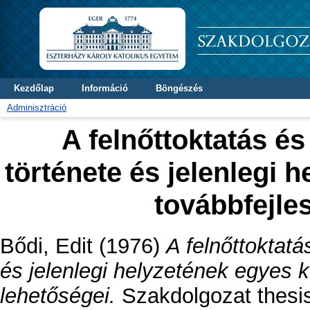
Kezdőlap
Információ
Böngészés
Adminisztráció
A felnőttoktatás é
története és jelenlegi 
továbbfejle
Bődi, Edit
(1976)
A felnőttoktat
és jelenlegi helyzetének egyes k
lehetőségei.
Szakdolgozat thesis