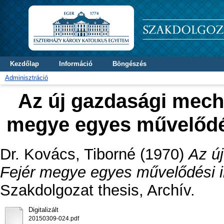
Kezdőlap
Információ
Böngészés
Adminisztráció
Az új gazdasági mec
megye egyes művelődé
Dr. Kovács, Tiborné
(1970)
Az ú
Fejér megye egyes művelődési i
Szakdolgozat thesis, Archív.
Digitalizált
20150309-024.pdf