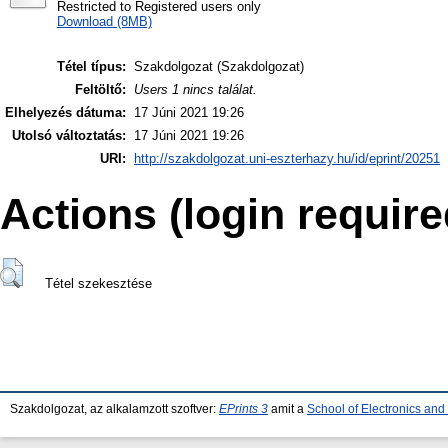
Restricted to Registered users only
Download (8MB)
Tétel típus:
Szakdolgozat (Szakdolgozat)
Feltöltő:
Users 1 nincs találat.
Elhelyezés dátuma:
17 Júni 2021 19:26
Utolsó változtatás:
17 Júni 2021 19:26
URI:
http://szakdolgozat.uni-eszterhazy.hu/id/eprint/20251
Actions (login require
Tétel szekesztése
Szakdolgozat, az alkalamzott szoftver:
EPrints 3
amit a
School of Electronics an