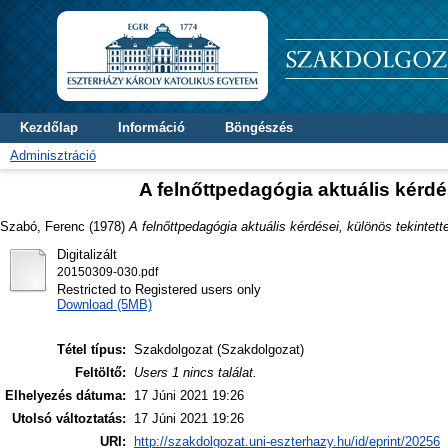
Kezdőlap
Információ
Böngészés
Adminisztráció
A felnőttpedagógia aktuális kérdés
Szabó, Ferenc
(1978)
A felnőttpedagógia aktuális kérdései, különös tekintettel
Digitalizált
20150309-030.pdf
Restricted to Registered users only
Download (5MB)
Tétel típus:
Szakdolgozat (Szakdolgozat)
Feltöltő:
Users 1 nincs találat.
Elhelyezés dátuma:
17 Júni 2021 19:26
Utolsó változtatás:
17 Júni 2021 19:26
URI:
http://szakdolgozat.uni-eszterhazy.hu/id/eprint/20256