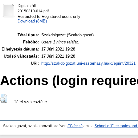
Digitalizált
20150310-014.pdf
Restricted to Registered users only
Download (8MB)
Tétel típus:
Szakdolgozat (Szakdolgozat)
Feltöltő:
Users 1 nincs találat.
Elhelyezés dátuma:
17 Júni 2021 19:28
Utolsó változtatás:
17 Júni 2021 19:28
URI:
http://szakdolgozat.uni-eszterhazy.hu/id/eprint/20321
Actions (login require
Tétel szekesztése
Szakdolgozat, az alkalamzott szoftver:
EPrints 3
amit a
School of Electronics an