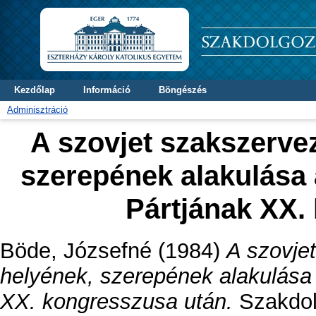
Kezdőlap
Információ
Böngészés
Adminisztráció
A szovjet szakszerve
szerepének alakulása
Pártjának XX.
Böde, Józsefné
(1984)
A szovje
helyének, szerepének alakulása
XX. kongresszusa után.
Szakdolg