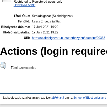
Restricted to Registered users only
Download (2MB)
Tétel típus:
Szakdolgozat (Szakdolgozat)
Feltöltő:
Users 1 nincs találat.
Elhelyezés dátuma:
17 Júni 2021 19:29
Utolsó változtatás:
17 Júni 2021 19:29
URI:
http://szakdolgozat.uni-eszterhazy.hu/id/eprint/20368
Actions (login require
Tétel szekesztése
Szakdolgozat, az alkalamzott szoftver:
EPrints 3
amit a
School of Electronics an