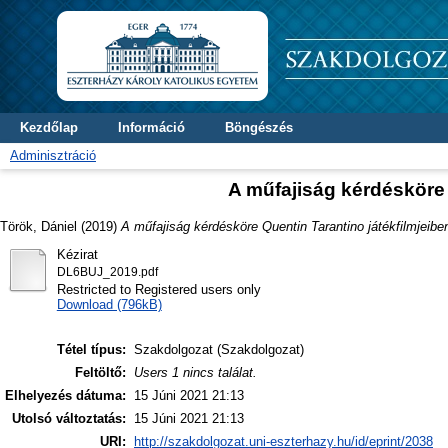
Kezdőlap
Információ
Böngészés
Adminisztráció
A műfajiság kérdésköre 
Török, Dániel
(2019)
A műfajiság kérdésköre Quentin Tarantino játékfilmjeibe
Kézirat
DL6BUJ_2019.pdf
Restricted to Registered users only
Download (796kB)
Tétel típus:
Szakdolgozat (Szakdolgozat)
Feltöltő:
Users 1 nincs találat.
Elhelyezés dátuma:
15 Júni 2021 21:13
Utolsó változtatás:
15 Júni 2021 21:13
URI:
http://szakdolgozat.uni-eszterhazy.hu/id/eprint/2038