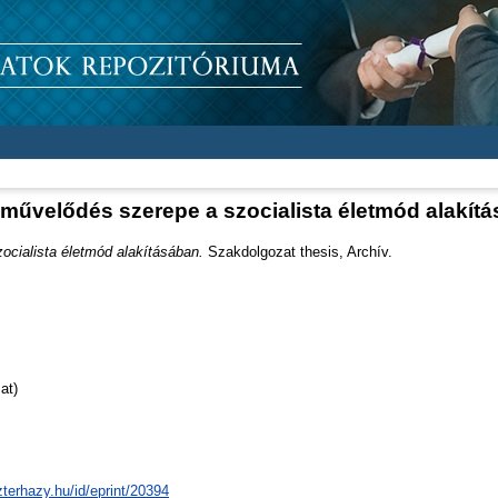
művelődés szerepe a szocialista életmód alakít
cialista életmód alakításában.
Szakdolgozat thesis, Archív.
at)
zterhazy.hu/id/eprint/20394