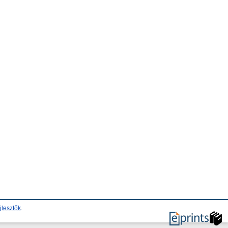
jlesztők
.