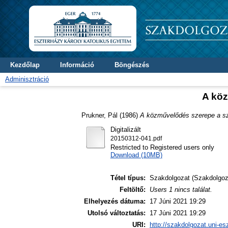
Kezdőlap
Információ
Böngészés
Adminisztráció
A köz
Prukner, Pál
(1986)
A közművelődés szerepe a szo
Digitalizált
20150312-041.pdf
Restricted to Registered users only
Download (10MB)
Tétel típus:
Szakdolgozat (Szakdolgoz
Feltöltő:
Users 1 nincs találat.
Elhelyezés dátuma:
17 Júni 2021 19:29
Utolsó változtatás:
17 Júni 2021 19:29
URI:
http://szakdolgozat.uni-es