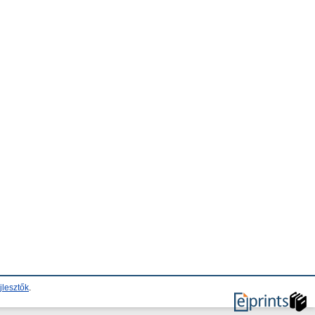
jlesztők
.