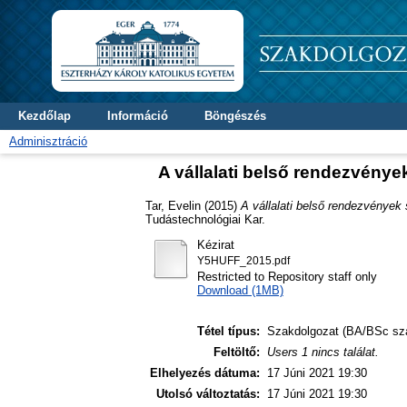
Kezdőlap
Információ
Böngészés
Adminisztráció
A vállalati belső rendezvény
Tar, Evelin
(2015)
A vállalati belső rendezvénye
Tudástechnológiai Kar.
Kézirat
Y5HUFF_2015.pdf
Restricted to Repository staff only
Download (1MB)
Tétel típus:
Szakdolgozat (BA/BSc sz
Feltöltő:
Users 1 nincs találat.
Elhelyezés dátuma:
17 Júni 2021 19:30
Utolsó változtatás:
17 Júni 2021 19:30