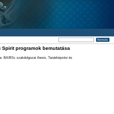
B Spirit programok bemutatása
a.
BA/BSc szakdolgozat thesis, Tanárképzési és