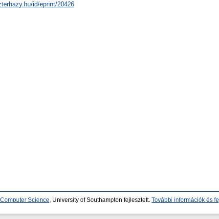
zterhazy.hu/id/eprint/20426
d Computer Science
, University of Southampton fejlesztett.
További információk és fe