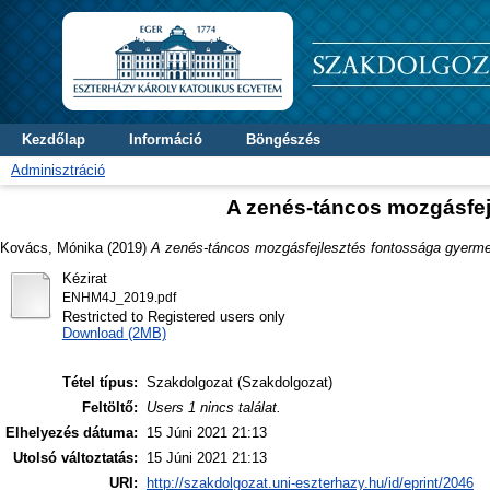
Kezdőlap
Információ
Böngészés
Adminisztráció
A zenés-táncos mozgásfe
Kovács, Mónika
(2019)
A zenés-táncos mozgásfejlesztés fontossága gyerm
Kézirat
ENHM4J_2019.pdf
Restricted to Registered users only
Download (2MB)
Tétel típus:
Szakdolgozat (Szakdolgozat)
Feltöltő:
Users 1 nincs találat.
Elhelyezés dátuma:
15 Júni 2021 21:13
Utolsó változtatás:
15 Júni 2021 21:13
URI:
http://szakdolgozat.uni-eszterhazy.hu/id/eprint/2046