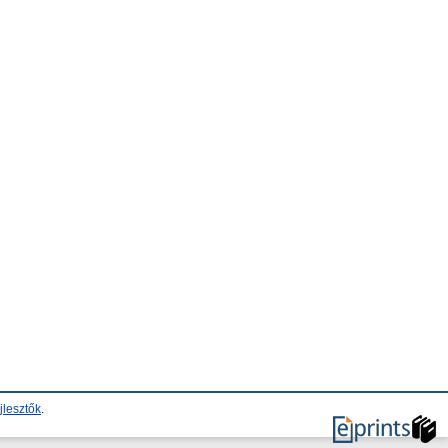
jlesztők
.