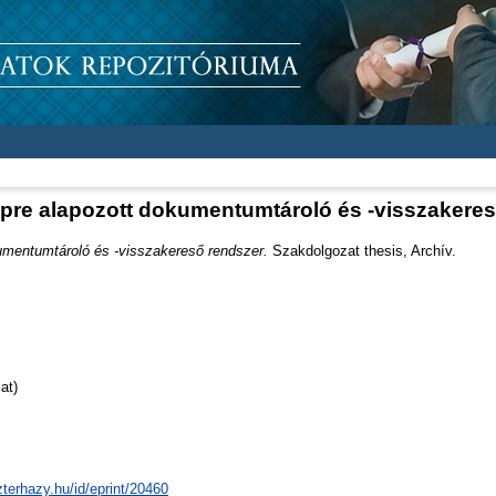
pre alapozott dokumentumtároló és -visszakeres
mentumtároló és -visszakereső rendszer.
Szakdolgozat thesis, Archív.
at)
zterhazy.hu/id/eprint/20460