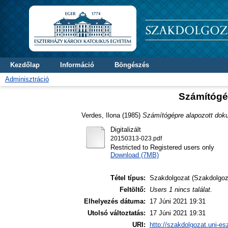
Kezdőlap
Információ
Böngészés
Adminisztráció
Számítógé
Verdes, Ilona
(1985)
Számítógépre alapozott doku
Digitalizált
20150313-023.pdf
Restricted to Registered users only
Download (7MB)
Tétel típus:
Szakdolgozat (Szakdolgoz
Feltöltő:
Users 1 nincs találat.
Elhelyezés dátuma:
17 Júni 2021 19:31
Utolsó változtatás:
17 Júni 2021 19:31
URI:
http://szakdolgozat.uni-es