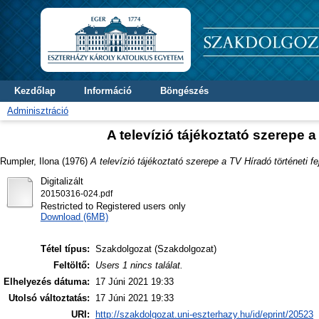
Kezdőlap
Információ
Böngészés
Adminisztráció
A televízió tájékoztató szerepe 
Rumpler, Ilona
(1976)
A televízió tájékoztató szerepe a TV Híradó történeti f
Digitalizált
20150316-024.pdf
Restricted to Registered users only
Download (6MB)
Tétel típus:
Szakdolgozat (Szakdolgozat)
Feltöltő:
Users 1 nincs találat.
Elhelyezés dátuma:
17 Júni 2021 19:33
Utolsó változtatás:
17 Júni 2021 19:33
URI:
http://szakdolgozat.uni-eszterhazy.hu/id/eprint/20523