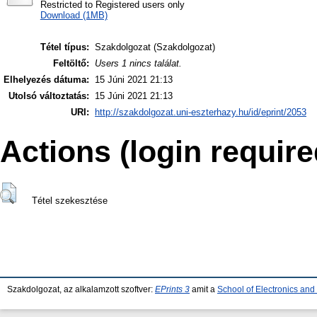
Restricted to Registered users only
Download (1MB)
Tétel típus:
Szakdolgozat (Szakdolgozat)
Feltöltő:
Users 1 nincs találat.
Elhelyezés dátuma:
15 Júni 2021 21:13
Utolsó változtatás:
15 Júni 2021 21:13
URI:
http://szakdolgozat.uni-eszterhazy.hu/id/eprint/2053
Actions (login require
Tétel szekesztése
Szakdolgozat, az alkalamzott szoftver:
EPrints 3
amit a
School of Electronics an