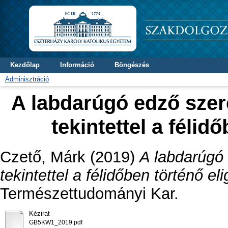
Kezdőlap
Információ
Böngészés
Adminisztráció
A labdarúgó edző sze
tekintettel a félid
Czető, Márk
(2019)
A labdarúgó
tekintettel a félidőben történő eli
Természettudományi Kar.
Kézirat
GB5KW1_2019.pdf