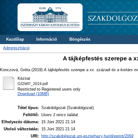
Kezdőlap
Információ
Böngészés
Adminisztráció
A tájképfestés szerepe a x
Konczová, Gréta
(2019)
A tájképfestés szerepe a xx. századi és a kortárs 
Kézirat
OJ2WI7_2019.pdf
Restricted to Registered users only
Download (10MB)
Tétel típus:
Szakdolgozat (Szakdolgozat)
Feltöltő:
Users 1 nincs találat.
Elhelyezés dátuma:
15 Júni 2021 21:14
Utolsó változtatás:
15 Júni 2021 21:14
URI:
http://szakdolgozat.uni-eszterhazy.hu/id/eprint/2069