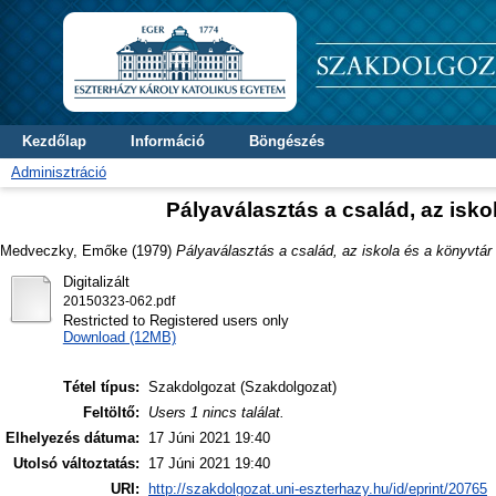
Kezdőlap
Információ
Böngészés
Adminisztráció
Pályaválasztás a család, az isk
Medveczky, Emőke
(1979)
Pályaválasztás a család, az iskola és a könyvtá
Digitalizált
20150323-062.pdf
Restricted to Registered users only
Download (12MB)
Tétel típus:
Szakdolgozat (Szakdolgozat)
Feltöltő:
Users 1 nincs találat.
Elhelyezés dátuma:
17 Júni 2021 19:40
Utolsó változtatás:
17 Júni 2021 19:40
URI:
http://szakdolgozat.uni-eszterhazy.hu/id/eprint/20765