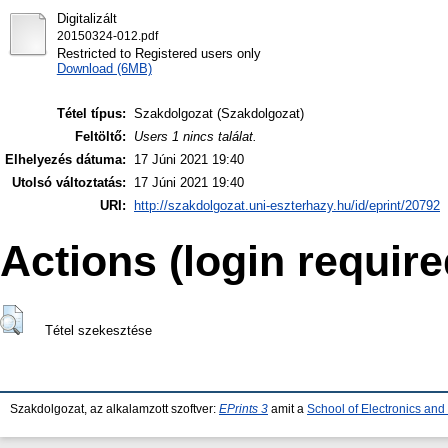
Digitalizált
20150324-012.pdf
Restricted to Registered users only
Download (6MB)
Tétel típus:
Szakdolgozat (Szakdolgozat)
Feltöltő:
Users 1 nincs találat.
Elhelyezés dátuma:
17 Júni 2021 19:40
Utolsó változtatás:
17 Júni 2021 19:40
URI:
http://szakdolgozat.uni-eszterhazy.hu/id/eprint/20792
Actions (login require
Tétel szekesztése
Szakdolgozat, az alkalamzott szoftver:
EPrints 3
amit a
School of Electronics an