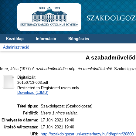
Kezdőlap
Információ
Böngészés
Adminisztráció
A szabadművelődé
Imre, Júlia
(1977)
A szabadművelődés nép- és munkásfőiskolái.
Szakdolgozat
Digitalizált
20150713-003.pdf
Restricted to Registered users only
Download (13MB)
Tétel típus:
Szakdolgozat (Szakdolgozat)
Feltöltő:
Users 1 nincs találat.
Elhelyezés dátuma:
17 Júni 2021 19:40
Utolsó változtatás:
17 Júni 2021 19:40
URI:
http://szakdolgozat.uni-eszterhazy.hu/id/eprint/20800