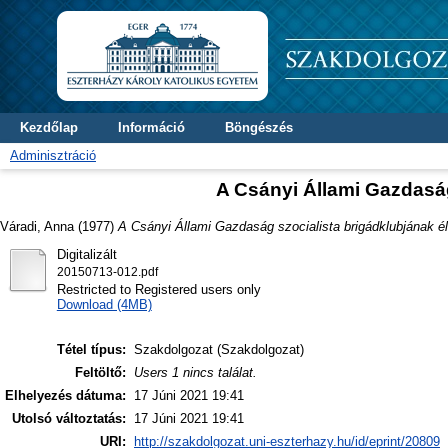
Kezdőlap
Információ
Böngészés
Adminisztráció
A Csányi Állami Gazdaság
Váradi, Anna
(1977)
A Csányi Állami Gazdaság szocialista brigádklubjának él
Digitalizált
20150713-012.pdf
Restricted to Registered users only
Download (4MB)
Tétel típus:
Szakdolgozat (Szakdolgozat)
Feltöltő:
Users 1 nincs találat.
Elhelyezés dátuma:
17 Júni 2021 19:41
Utolsó változtatás:
17 Júni 2021 19:41
URI:
http://szakdolgozat.uni-eszterhazy.hu/id/eprint/20809