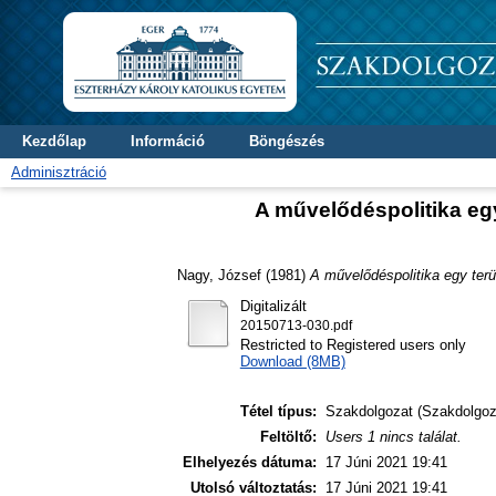
Kezdőlap
Információ
Böngészés
Adminisztráció
A művelődéspolitika e
Nagy, József
(1981)
A művelődéspolitika egy te
Digitalizált
20150713-030.pdf
Restricted to Registered users only
Download (8MB)
Tétel típus:
Szakdolgozat (Szakdolgoz
Feltöltő:
Users 1 nincs találat.
Elhelyezés dátuma:
17 Júni 2021 19:41
Utolsó változtatás:
17 Júni 2021 19:41