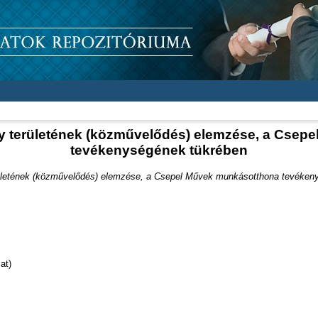
gy területének (közművelődés) elemzése, a Csep
tevékenységének tükrében
rületének (közművelődés) elemzése, a Csepel Művek munkásotthona tevéken
at)