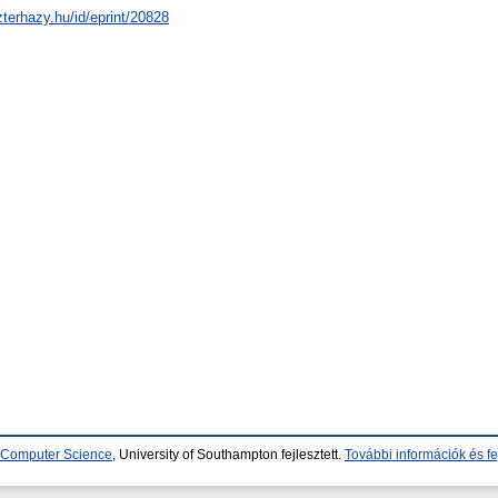
zterhazy.hu/id/eprint/20828
d Computer Science
, University of Southampton fejlesztett.
További információk és fe