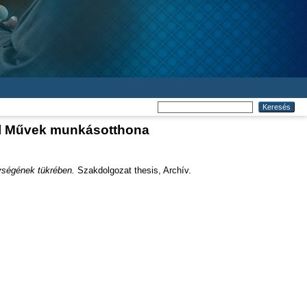
el Művek munkásotthona
ységének tükrében.
Szakdolgozat thesis, Archív.