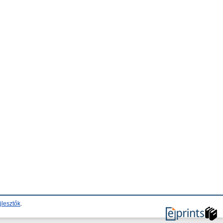
jlesztők
.