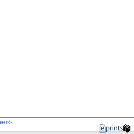
jlesztők
.