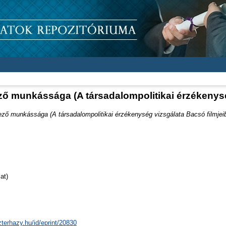
ő munkássága (A társadalompolitikai érzékenysé
ző munkássága (A társadalompolitikai érzékenység vizsgálata Bacsó filmjei
at)
zterhazy.hu/id/eprint/20830