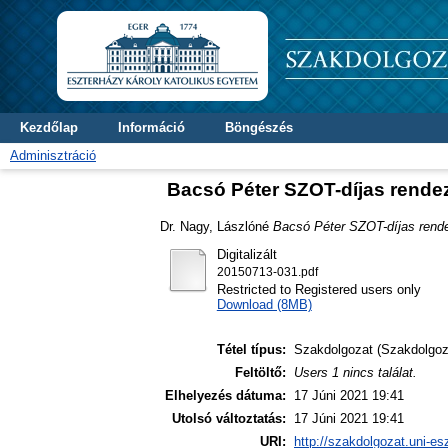
Kezdőlap
Információ
Böngészés
Adminisztráció
Bacsó Péter SZOT-díjas rendez
Dr. Nagy, Lászlóné
Bacsó Péter SZOT-díjas rende
Digitalizált
20150713-031.pdf
Restricted to Registered users only
Download (8MB)
Tétel típus:
Szakdolgozat (Szakdolgoz
Feltöltő:
Users 1 nincs találat.
Elhelyezés dátuma:
17 Júni 2021 19:41
Utolsó változtatás:
17 Júni 2021 19:41
URI:
http://szakdolgozat.uni-es