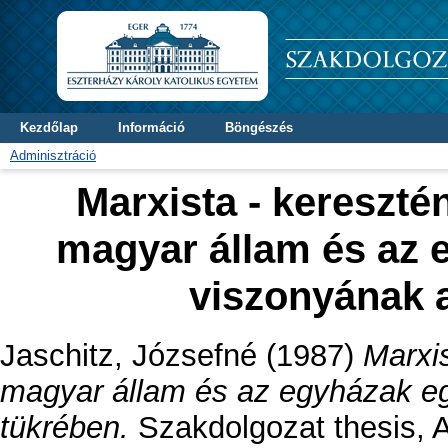
Kezdőlap
Információ
Böngészés
Adminisztráció
Marxista - keresztén
magyar állam és az
viszonyának 
Jaschitz, Józsefné
(1987)
Marxis
magyar állam és az egyházak e
tükrében.
Szakdolgozat thesis, A