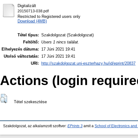
Digitalizált
20150713-038.pdf
Restricted to Registered users only
Download (4MB)
Tétel típus:
Szakdolgozat (Szakdolgozat)
Feltöltő:
Users 1 nincs találat.
Elhelyezés dátuma:
17 Júni 2021 19:41
Utolsó változtatás:
17 Júni 2021 19:41
URI:
http://szakdolgozat.uni-eszterhazy.hu/id/eprint/20837
Actions (login require
Tétel szekesztése
Szakdolgozat, az alkalamzott szoftver:
EPrints 3
amit a
School of Electronics an