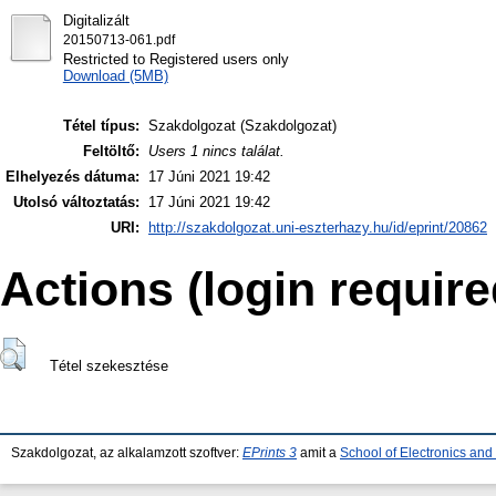
Digitalizált
20150713-061.pdf
Restricted to Registered users only
Download (5MB)
Tétel típus:
Szakdolgozat (Szakdolgozat)
Feltöltő:
Users 1 nincs találat.
Elhelyezés dátuma:
17 Júni 2021 19:42
Utolsó változtatás:
17 Júni 2021 19:42
URI:
http://szakdolgozat.uni-eszterhazy.hu/id/eprint/20862
Actions (login require
Tétel szekesztése
Szakdolgozat, az alkalamzott szoftver:
EPrints 3
amit a
School of Electronics an