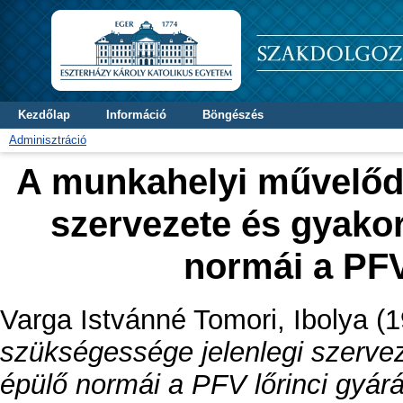
Kezdőlap
Információ
Böngészés
Adminisztráció
A munkahelyi művelőd
szervezete és gyakor
normái a PFV
Varga Istvánné Tomori, Ibolya
(1
szükségessége jelenlegi szervez
épülő normái a PFV lőrinci gyár