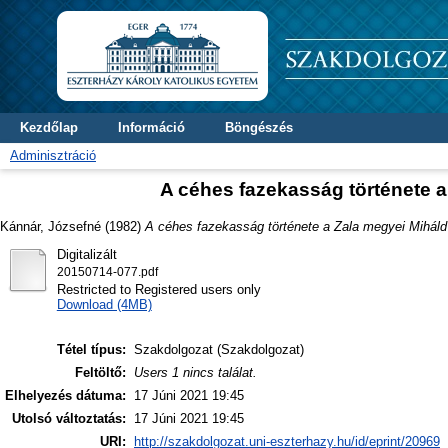
Kezdőlap
Információ
Böngészés
Adminisztráció
A céhes fazekasság története a
Kánnár, Józsefné
(1982)
A céhes fazekasság története a Zala megyei Miháld
Digitalizált
20150714-077.pdf
Restricted to Registered users only
Download (4MB)
Tétel típus:
Szakdolgozat (Szakdolgozat)
Feltöltő:
Users 1 nincs találat.
Elhelyezés dátuma:
17 Júni 2021 19:45
Utolsó változtatás:
17 Júni 2021 19:45
URI:
http://szakdolgozat.uni-eszterhazy.hu/id/eprint/20969