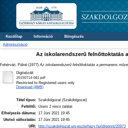
Kezdőlap
Információ
Böngészés
Adminisztráció
Az iskolarendszerű felnőttoktatá
Fehérvári, Pálné
(1977)
Az iskolarendszerű felnőttoktatás a permanens műve
Digitalizált
20150714-081.pdf
Restricted to Registered users only
Download (4MB)
Tétel típus:
Szakdolgozat (Szakdolgozat)
Feltöltő:
Users 1 nincs találat.
Elhelyezés dátuma:
17 Júni 2021 19:45
Utolsó változtatás:
17 Júni 2021 19:45
URI:
http://szakdolgozat.uni-eszterhazy.hu/id/eprint/20973