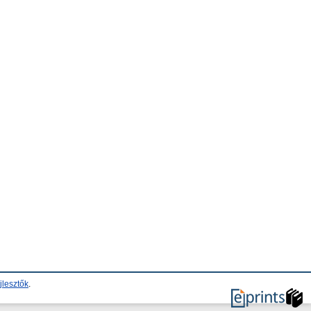
jlesztők
.