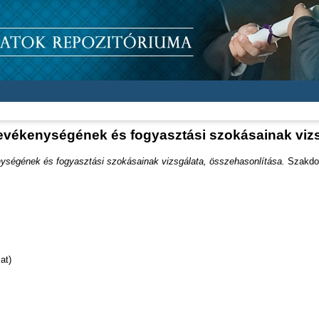
tevékenységének és fogyasztási szokásainak vizs
nységének és fogyasztási szokásainak vizsgálata, összehasonlítása.
Szakdol
at)