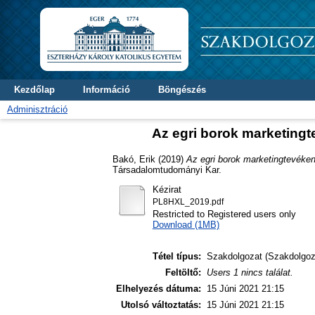
Kezdőlap
Információ
Böngészés
Adminisztráció
Az egri borok marketing
Bakó, Erik
(2019)
Az egri borok marketingtevéke
Társadalomtudományi Kar.
Kézirat
PL8HXL_2019.pdf
Restricted to Registered users only
Download (1MB)
Tétel típus:
Szakdolgozat (Szakdolgoz
Feltöltő:
Users 1 nincs találat.
Elhelyezés dátuma:
15 Júni 2021 21:15
Utolsó változtatás:
15 Júni 2021 21:15