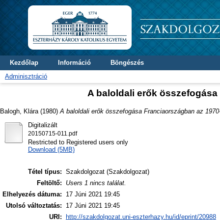
Kezdőlap
Információ
Böngészés
Adminisztráció
A baloldali erők összefogás
Balogh, Klára
(1980)
A baloldali erők összefogása Franciaországban az 1970
Digitalizált
20150715-011.pdf
Restricted to Registered users only
Download (5MB)
Tétel típus:
Szakdolgozat (Szakdolgozat)
Feltöltő:
Users 1 nincs találat.
Elhelyezés dátuma:
17 Júni 2021 19:45
Utolsó változtatás:
17 Júni 2021 19:45
URI:
http://szakdolgozat.uni-eszterhazy.hu/id/eprint/20988