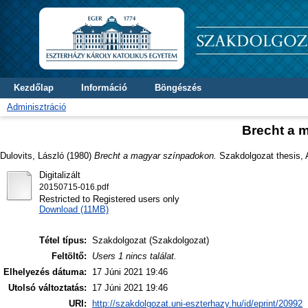
Kezdőlap
Információ
Böngészés
Adminisztráció
Brecht a 
Dulovits, László
(1980)
Brecht a magyar színpadokon.
Szakdolgozat thesis, 
Digitalizált
20150715-016.pdf
Restricted to Registered users only
Download (11MB)
Tétel típus:
Szakdolgozat (Szakdolgozat)
Feltöltő:
Users 1 nincs találat.
Elhelyezés dátuma:
17 Júni 2021 19:46
Utolsó változtatás:
17 Júni 2021 19:46
URI:
http://szakdolgozat.uni-eszterhazy.hu/id/eprint/20992