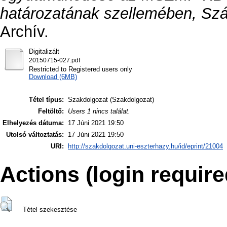
határozatának szellemében, Sz
Archív.
Digitalizált
20150715-027.pdf
Restricted to Registered users only
Download (6MB)
Tétel típus:
Szakdolgozat (Szakdolgozat)
Feltöltő:
Users 1 nincs találat.
Elhelyezés dátuma:
17 Júni 2021 19:50
Utolsó változtatás:
17 Júni 2021 19:50
URI:
http://szakdolgozat.uni-eszterhazy.hu/id/eprint/21004
Actions (login require
Tétel szekesztése