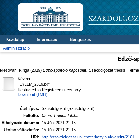
Kezdőlap
Információ
Böngészés
Adminisztráció
Edző-sp
Mezővári, Kinga
(2019)
Edző-sportoló kapcsolat.
Szakdolgozat thesis, Termé
Kézirat
T1YLEM_2019.pdf
Restricted to Registered users only
Download (1MB)
Tétel típus:
Szakdolgozat (Szakdolgozat)
Feltöltő:
Users 1 nincs találat.
Elhelyezés dátuma:
15 Júni 2021 21:15
Utolsó változtatás:
15 Júni 2021 21:15
URI:
http://szakdolgozat.uni-eszterhazy.hu/id/eprint/2101