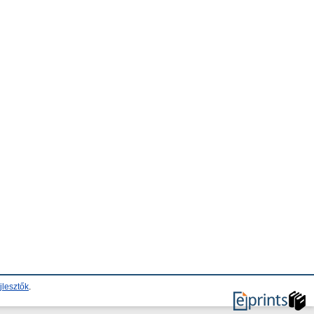
jlesztők
.