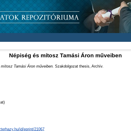
Népiség és mítosz Tamási Áron műveiben
 mítosz Tamási Áron műveiben.
Szakdolgozat thesis, Archív.
at)
zterhazy.hu/id/eprint/21067