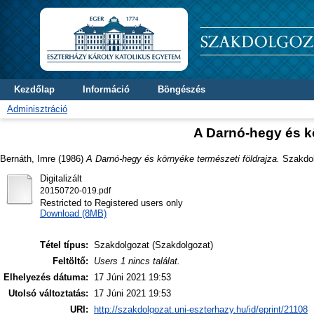
Kezdőlap
Információ
Böngészés
Adminisztráció
A Darnó-hegy és kö
Bernáth, Imre
(1986)
A Darnó-hegy és környéke természeti földrajza.
Szakdolg
Digitalizált
20150720-019.pdf
Restricted to Registered users only
Download (8MB)
Tétel típus:
Szakdolgozat (Szakdolgozat)
Feltöltő:
Users 1 nincs találat.
Elhelyezés dátuma:
17 Júni 2021 19:53
Utolsó változtatás:
17 Júni 2021 19:53
URI:
http://szakdolgozat.uni-eszterhazy.hu/id/eprint/21108